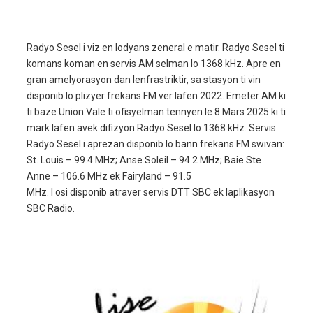
Radyo Sesel i viz en lodyans zeneral e matir. Radyo Sesel ti
komans koman en servis AM selman lo 1368 kHz. Apre en
gran amelyorasyon dan lenfrastriktir, sa stasyon ti vin
disponib lo plizyer frekans FM ver lafen 2022. Emeter AM ki
ti baze Union Vale ti ofisyelman tennyen le 8 Mars 2025 ki ti
mark lafen avek difizyon Radyo Sesel lo 1368 kHz. Servis
Radyo Sesel i aprezan disponib lo bann frekans FM swivan:
St. Louis – 99.4 MHz; Anse Soleil – 94.2 MHz; Baie Ste
Anne – 106.6 MHz ek Fairyland – 91.5
MHz. I osi disponib atraver servis DTT SBC ek laplikasyon
SBC Radio.