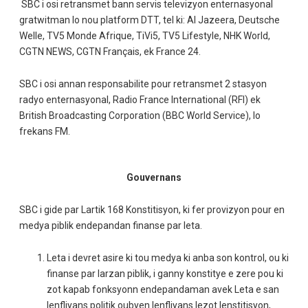
SBC i osi retransmet bann servis televizyon enternasyonal
gratwitman lo nou platform DTT, tel ki: Al Jazeera, Deutsche
Welle, TV5 Monde Afrique, TiVi5, TV5 Lifestyle, NHK World,
CGTN NEWS, CGTN Français, ek France 24.
SBC i osi annan responsabilite pour retransmet 2 stasyon
radyo enternasyonal, Radio France International (RFI) ek
British Broadcasting Corporation (BBC World Service), lo
frekans FM.
Gouvernans
SBC i gide par Lartik 168 Konstitisyon, ki fer provizyon pour en
medya piblik endepandan finanse par leta.
Leta i devret asire ki tou medya ki anba son kontrol, ou ki
finanse par larzan piblik, i ganny konstitye e zere pou ki
zot kapab fonksyonn endepandaman avek Leta e san
lenfliyans politik oubyen lenfliyans lezot lenstitisyon,