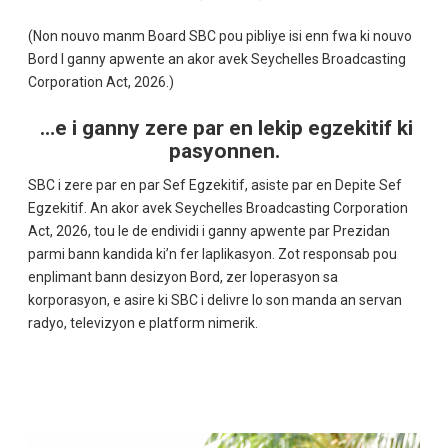
(Non nouvo manm Board SBC pou pibliye isi enn fwa ki nouvo
Bord I ganny apwente an akor avek Seychelles Broadcasting
Corporation Act, 2026.)
…e i ganny zere par en lekip egzekitif ki
pasyonnen.
SBC i zere par en par Sef Egzekitif, asiste par en Depite Sef
Egzekitif. An akor avek Seychelles Broadcasting Corporation
Act, 2026, tou le de endividi i ganny apwente par Prezidan
parmi bann kandida ki’n fer laplikasyon. Zot responsab pou
enplimant bann desizyon Bord, zer loperasyon sa
korporasyon, e asire ki SBC i delivre lo son manda an servan
radyo, televizyon e platform nimerik.