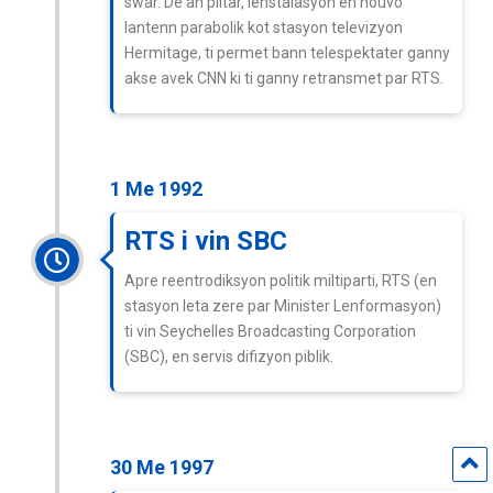
swar. De an plitar, lenstalasyon en nouvo
lantenn parabolik kot stasyon televizyon
Hermitage, ti permet bann telespektater ganny
akse avek CNN ki ti ganny retransmet par RTS.
1 Me 1992
RTS i vin SBC
Apre reentrodiksyon politik miltiparti, RTS (en
stasyon leta zere par Minister Lenformasyon)
ti vin Seychelles Broadcasting Corporation
(SBC), en servis difizyon piblik.
30 Me 1997