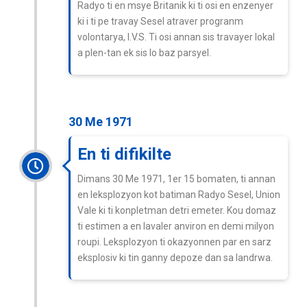
Radyo ti en msye Britanik ki ti osi en enzenyer
ki i ti pe travay Sesel atraver progranm
volontarya, I.V.S. Ti osi annan sis travayer lokal
a plen-tan ek sis lo baz parsyel.
30 Me 1971
En ti difikilte
Dimans 30 Me 1971, 1er 15 bomaten, ti annan
en leksplozyon kot batiman Radyo Sesel, Union
Vale ki ti konpletman detri emeter. Kou domaz
ti estimen a en lavaler anviron en demi milyon
roupi. Leksplozyon ti okazyonnen par en sarz
eksplosiv ki tin ganny depoze dan sa landrwa.