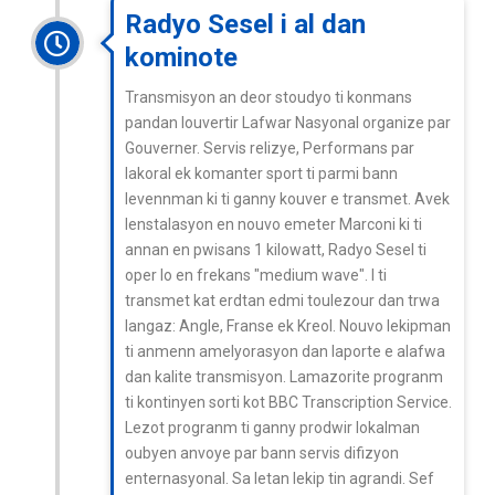
Radyo Sesel i al dan
kominote
Transmisyon an deor stoudyo ti konmans
pandan louvertir Lafwar Nasyonal organize par
Gouverner. Servis relizye, Performans par
lakoral ek komanter sport ti parmi bann
levennman ki ti ganny kouver e transmet. Avek
lenstalasyon en nouvo emeter Marconi ki ti
annan en pwisans 1 kilowatt, Radyo Sesel ti
oper lo en frekans "medium wave". I ti
transmet kat erdtan edmi toulezour dan trwa
langaz: Angle, Franse ek Kreol. Nouvo lekipman
ti anmenn amelyorasyon dan laporte e alafwa
dan kalite transmisyon. Lamazorite progranm
ti kontinyen sorti kot BBC Transcription Service.
Lezot progranm ti ganny prodwir lokalman
oubyen anvoye par bann servis difizyon
enternasyonal. Sa letan lekip tin agrandi. Sef