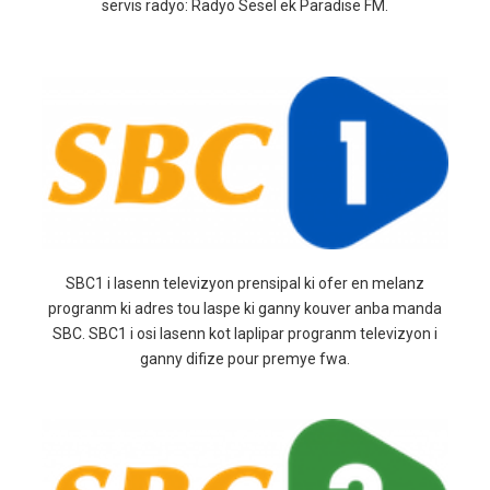
servis radyo: Radyo Sesel ek Paradise FM.
SBC1 i lasenn televizyon prensipal ki ofer en melanz
progranm ki adres tou laspe ki ganny kouver anba manda
SBC. SBC1 i osi lasenn kot laplipar progranm televizyon i
ganny difize pour premye fwa.