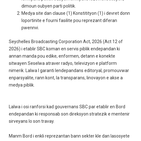
dimoun oubyen parti politik.
Medya site dan clause (1) Konstitityon (1) i devret donn
loportinite e fourni fasilite pou reprezant diferan
pwennvi.
Seychelles Broadcasting Corporation Act, 2026 (Act 12 of
2026) i etablir SBC koman en servis piblik endepandan ki
annan manda pou edike, enformen, detann e konekte
sitwayen Seselwa atraver radyo, televizyon e platform
nimerik. Lalwa I garanti lendepandans editoryal, promouvwar
enparsyalite, rann kont, la transparans, linovayon e akse a
medya piblik.
Lalwa i osi ranforsi kad gouvernans SBC par etablir en Bord
endepandan ki responsab son direksyon stratezik e mentenir
sirveyans lo son travay.
Manm Bord i enkli reprezantan bann sekter kle dan lasosyete