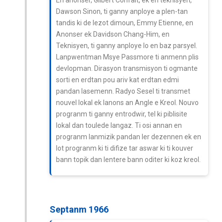
Dawson Sinon, ti ganny anploye a plen-tan
tandis ki de lezot dimoun, Emmy Etienne, en
Anonser ek Davidson Chang-Him, en
Teknisyen, ti ganny anploye lo en baz parsyel.
Lanpwentman Msye Passmore ti anmenn plis
devlopman. Dirasyon transmisyon ti ogmante
sorti en erdtan pou ariv kat erdtan edmi
pandan lasemenn. Radyo Sesel ti transmet
nouvel lokal ek lanons an Angle e Kreol. Nouvo
progranm ti ganny entrodwir, tel ki piblisite
lokal dan toulede langaz. Ti osi annan en
progranm lanmizik pandan ler dezennen ek en
lot progranm ki ti difize tar aswar ki ti kouver
bann topik dan lentere bann oditer ki koz kreol.
Septanm 1966