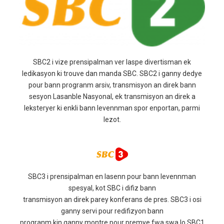
SBC2 i vize prensipalman ver laspe divertisman ek
ledikasyon ki trouve dan manda SBC. SBC2 i ganny dedye
pour bann progranm arsiv, transmisyon an direk bann
sesyon Lasanble Nasyonal, ek transmisyon an direk a
leksteryer ki enkli bann levennman spor enportan, parmi
lezot.
SBC3 i prensipalman en lasenn pour bann levennman
spesyal, kot SBC i difiz bann
transmisyon an direk parey konferans de pres. SBC3 i osi
ganny servi pour redifizyon bann
progranm kin ganny montre pour premye fwa swa lo SBC1