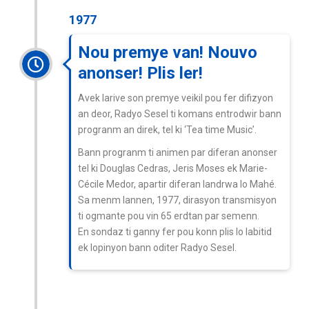
1977
Nou premye van! Nouvo
anonser! Plis ler!
Avek larive son premye veikil pou fer difizyon
an deor, Radyo Sesel ti komans entrodwir bann
progranm an direk, tel ki ‘Tea time Music’.
Bann progranm ti animen par diferan anonser
tel ki Douglas Cedras, Jeris Moses ek Marie-
Cécile Medor, apartir diferan landrwa lo Mahé.
Sa menm lannen, 1977, dirasyon transmisyon
ti ogmante pou vin 65 erdtan par semenn.
En sondaz ti ganny fer pou konn plis lo labitid
ek lopinyon bann oditer Radyo Sesel.