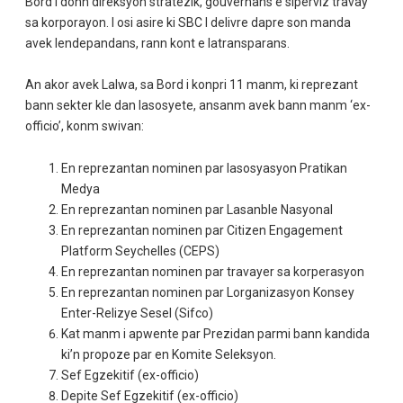
Bord i donn direksyon stratezik, gouvernans e siperviz travay
sa korporayon. I osi asire ki SBC I delivre dapre son manda
avek lendepandans, rann kont e latransparans.
An akor avek Lalwa, sa Bord i konpri 11 manm, ki reprezant
bann sekter kle dan lasosyete, ansanm avek bann manm ‘ex-
officio’, konm swivan:
En reprezantan nominen par lasosyasyon Pratikan
Medya
En reprezantan nominen par Lasanble Nasyonal
En reprezantan nominen par Citizen Engagement
Platform Seychelles (CEPS)
En reprezantan nominen par travayer sa korperasyon
En reprezantan nominen par Lorganizasyon Konsey
Enter-Relizye Sesel (Sifco)
Kat manm i apwente par Prezidan parmi bann kandida
ki’n propoze par en Komite Seleksyon.
Sef Egzekitif (ex-officio)
Depite Sef Egzekitif (ex-officio)