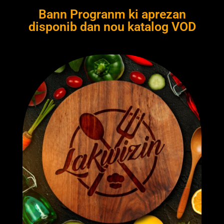
Bann Progranm ki aprezan
disponib dan nou katalog VOD