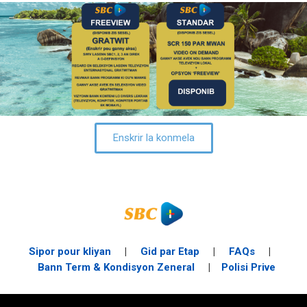
Enskrir la konmela
Sipor pour kliyan
|
Gid par Etap
|
FAQs
|
Bann Term & Kondisyon Zeneral
|
Polisi Prive