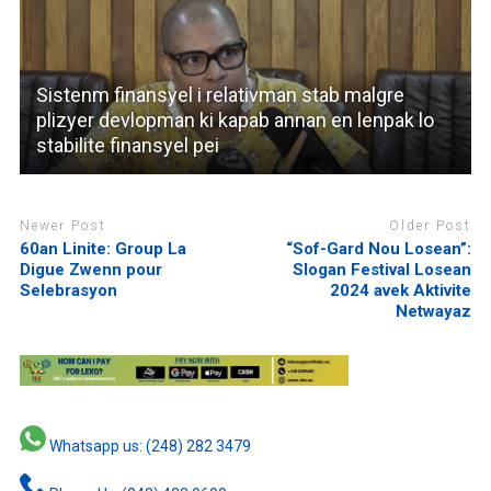
Sistenm finansyel i relativman stab malgre
plizyer devlopman ki kapab annan en lenpak lo
stabilite finansyel pei
Newer Post
Older Post
60an Linite: Group La
“Sof-Gard Nou Losean”:
Digue Zwenn pour
Slogan Festival Losean
Selebrasyon
2024 avek Aktivite
Netwayaz
Whatsapp us: (248) 282 3479